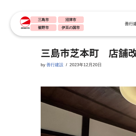
コ
三島市
沼津市
善行
ン
裾野市
伊豆の国市
テ
ン
三島市芝本町 店舗
ツ
へ
by
善行建設
2023年12月20日
ス
キ
ッ
プ