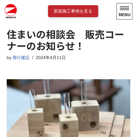
新築施工事例を見る
MENU
コ
ン
住まいの相談会 販売コー
テ
ン
ナーのお知らせ！
ツ
へ
by
善行建設
2024年4月11日
ス
キ
ッ
プ