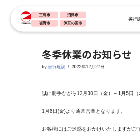
三島市
沼津市
コ
善行
裾野市
伊豆の国市
ン
テ
ン
冬季休業のお知らせ
ツ
へ
by
善行建設
2022年12月27日
ス
キ
ッ
プ
誠に勝手ながら12月30日（金）～1月5
1月6日(金)より通常営業となります。
お客様にはご迷惑をおかけいたしますがご