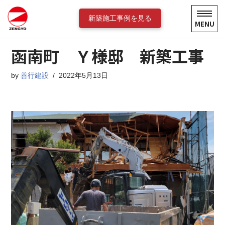
新築施工事例を見る
MENU
コ
ン
函南町 Ｙ様邸 新築工事
テ
ン
ツ
by
善行建設
2022年5月13日
へ
ス
キ
ッ
プ