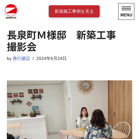
新築施工事例を見る
MENU
コ
ン
長泉町Ｍ様邸 新築工事
テ
ン
撮影会
ツ
へ
by
善行建設
2024年6月24日
ス
キ
ッ
プ